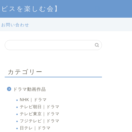
ービスを楽しむ会】
お問い合わせ
カテゴリー
ドラマ動画作品
NHK｜ドラマ
テレビ朝日｜ドラマ
テレビ東京｜ドラマ
フジテレビ｜ドラマ
日テレ｜ドラマ