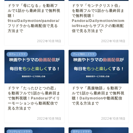
ドラマ「母になる」を動画フ
ドラマ「モンテクリスト伯」
ルで1話から最終回まで無料視
を動画フルで1話から最終回ま
聴！
で無料視聴！
9tsu/Dailymotion/pandora/
Pandora/Dailymotion/miom
フリドラから動画配信で見る
io/9tsuからサブスクの動画配
方法まで
信で見る方法まで
2022年10月18日
2022年10月18日
日テレ｜ドラマ
テレビ朝日｜ドラマ
ドラマ「たったひとつの恋」
ドラマ「黒服物語」を動画フ
を動画フルで1話から最終回ま
ルで1話から最終回まで無料視
で無料視聴！Pandora/デイリ
聴！Dailymotionや動画配信
ーモーションから動画配信で
で見る方法まで
見る方法まで
2022年10月18日
2022年10月18日
フジテレビ｜ドラマ
日テレ｜ドラマ