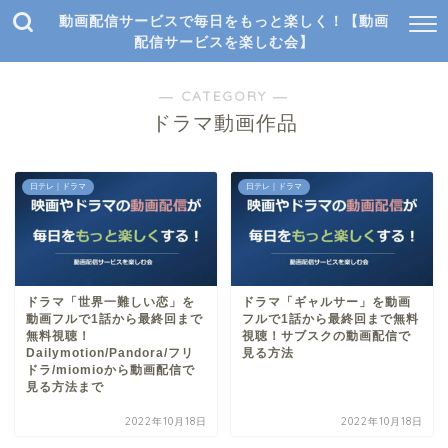
動画配信サービスで毎日をもっと楽しく！【動画
配信サービスを楽しむ会】
― CATEGORY ―
ドラマ動画作品
日テレ｜ドラマ
日テレ｜ドラマ
ドラマ「世界一難しい恋」を
ドラマ「ギャルサー」を動画
動画フルで1話から最終回まで
フルで1話から最終回まで無料
無料視聴！
視聴！サブスクの動画配信で
Dailymotion/Pandora/フリ
見る方法
ドラ/miomioから動画配信で
見る方法まで
2022年10月18日
2022年10月18日