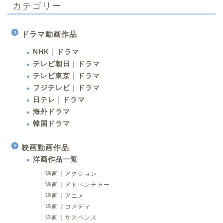
カテゴリー
ドラマ動画作品
NHK｜ドラマ
テレビ朝日｜ドラマ
テレビ東京｜ドラマ
フジテレビ｜ドラマ
日テレ｜ドラマ
海外ドラマ
韓国ドラマ
映画動画作品
洋画作品一覧
洋画｜アクション
洋画｜アドベンチャー
洋画｜アニメ
洋画｜コメディ
洋画｜サスペンス