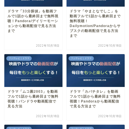
ドラマ「33分探偵」を動画フ
ドラマ「やまとなでしこ」を
ルで1話から最終回まで無料視
動画フルで1話から最終回まで
聴！Pandora/デイリーモーシ
無料視聴！
ョンから動画配信で見る方法
Dailymotion/Pandoraからサ
まで
ブスクの動画配信で見る方法
まで
2022年10月18日
2022年10月18日
フジテレビ｜ドラマ
フジテレビ｜ドラマ
ドラマ「ムコ殿2003」を動画
ドラマ「カバチタレ」を動画
フルで1話から最終回まで無料
フルで1話から最終回まで無料
視聴！パンドラや動画配信で
視聴！Pandoraから動画配信
見る方法
で見る方法まで
2022年10月18日
2022年10月18日
フジテレビ｜ドラマ
フジテレビ｜ドラマ