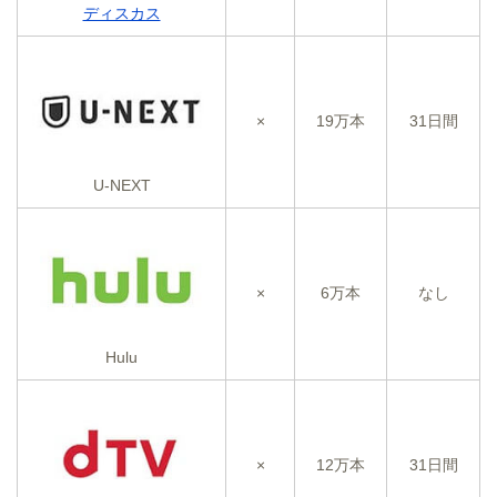
ディスカス
×
19万本
31日間
U-NEXT
×
6万本
なし
Hulu
×
12万本
31日間