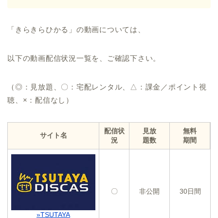
「きらきらひかる」の動画については、
以下の動画配信状況一覧を、ご確認下さい。
（◎：見放題、〇：宅配レンタル、△：課金／ポイント視
聴、×：配信なし）
配信状
見放
無料
サイト名
況
題数
期間
〇
非公開
30日間
»TSUTAYA