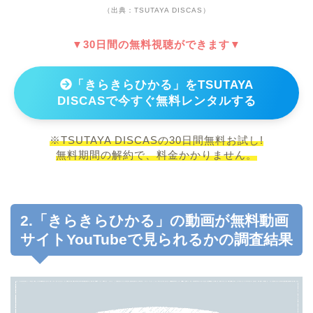
（出典：TSUTAYA DISCAS）
▼30日間の無料視聴ができます▼
「きらきらひかる」をTSUTAYA
DISCASで今すぐ無料レンタルする
※TSUTAYA DISCASの30日間無料お試し!
無料期間の解約で、料金かかりません。
2.「きらきらひかる」の動画が無料動画
サイトYouTubeで見られるかの調査結果