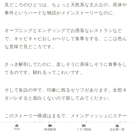
見どころのひとつは、ちょっと天然系な主人公の、死体や
事件というハードな物語がメインストーリーなのに、
オープニングとエンディングでお洒落なレストランなど
で、キャピキャピおしゃべりして食事をする、ここは色ん
な意味で見どころです。
さっき解剖してたのに、楽しそうに美味しそうに食事をし
てるのです。馴れるってこわいです。
そして各話の中で、印象に残るセリフがあります。全部ネ
タバレすると面白くないので探してみてください。
このストーリー構成はまるで、メインディッシュにステー
キを食べて、食前と食後にスイーツを食べるような女性的
TOP
映画動画
ドラマ動画
全記事一覧
な感覚です。