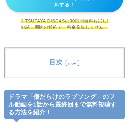
ルする！
※TSUTAYA DISCASの30日間無料お試し!
お試し期間の解約で、料金発生しません。
目次
[
]
show
ドラマ「傷だらけのラブソング」のフ
ル動画を1話から最終回まで無料視聴す
る方法を紹介！