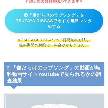
▼30日間の無料視聴ができます▼
「傷だらけのラブソング」を
TSUTAYA DISCASで今すぐ無料レンタ
ルする
※TSUTAYA DISCASの30日間無料お試し!
無料期間の解約で、料金かかりません。
2.「傷だらけのラブソング」の動画が無
料動画サイトYouTubeで見られるかの調
査結果