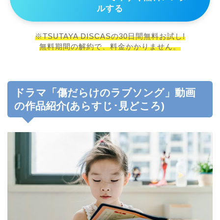
ルする
※TSUTAYA DISCASの30日間無料お試し!
無料期間の解約で、料金かかりません。
ドラマ「傷だらけのラブソング」動画
の作品紹介(あらすじ･見どころ)