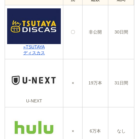
〇
非公開
30日間
»TSUTAYA
ディスカス
×
19万本
31日間
U-NEXT
×
6万本
なし