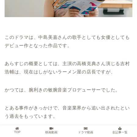
このドラマは、中島美嘉さんの歌手としても女優としても
デビュー作となった作品です。
あらすじの概要としては、主演の高橋克典さん演じる吉村
浩輔は、現在はしがないラーメン屋の店長ですが、
かつては、腕利きの敏腕音楽プロデューサーでした。
とある事件がきっかけで、音楽業界から追い出されたとい
う過去をもっています。
TOP
映画動画
ドラマ動画
全記事一覧
ある時、吉村は底王不良で荒れ気味だった中島美嘉さん演