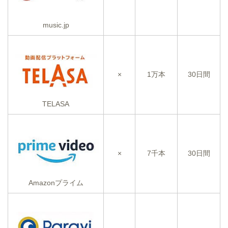
music.jp
×
1万本
30日間
TELASA
×
7千本
30日間
Amazonプライム