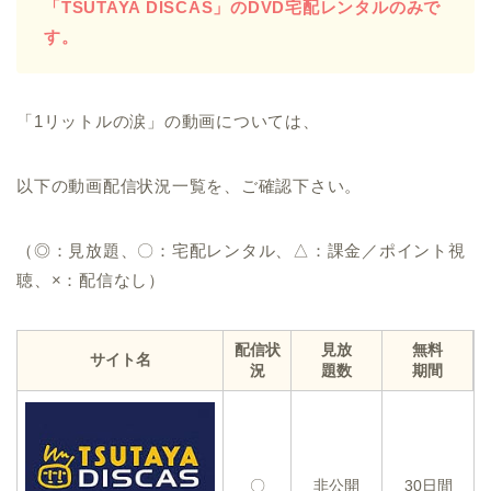
「TSUTAYA DISCAS」のDVD宅配レンタルのみで
す。
「1リットルの涙」の動画については、
以下の動画配信状況一覧を、ご確認下さい。
（◎：見放題、〇：宅配レンタル、△：課金／ポイント視
聴、×：配信なし）
配信状
見放
無料
サイト名
況
題数
期間
〇
非公開
30日間