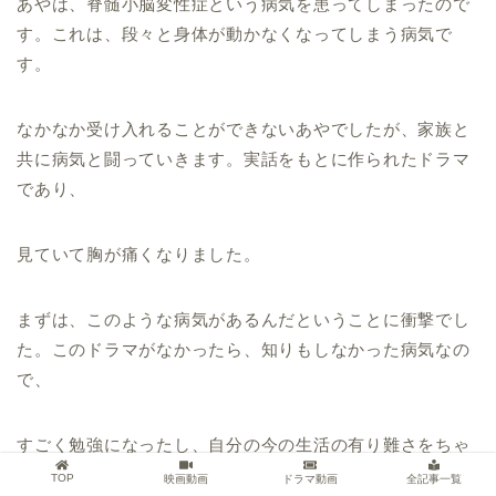
あやは、脊髄小脳変性症という病気を患ってしまったので
す。これは、段々と身体が動かなくなってしまう病気で
す。
なかなか受け入れることができないあやでしたが、家族と
共に病気と闘っていきます。実話をもとに作られたドラマ
であり、
見ていて胸が痛くなりました。
まずは、このような病気があるんだということに衝撃でし
た。このドラマがなかったら、知りもしなかった病気なの
で、
すごく勉強になったし、自分の今の生活の有り難さをちゃ
んと感じないといけないなと思わされました。
TOP
映画動画
ドラマ動画
全記事一覧