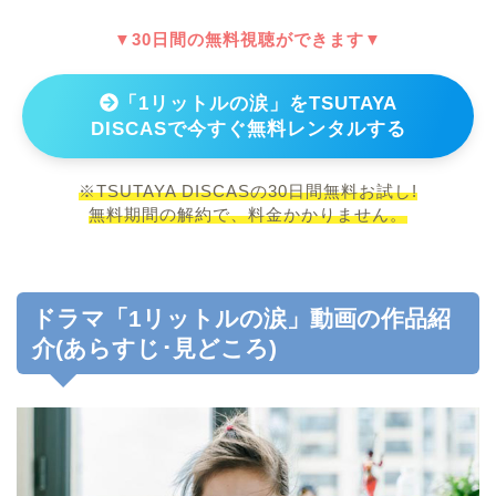
▼30日間の無料視聴ができます▼
「1リットルの涙」をTSUTAYA
DISCASで今すぐ無料レンタルする
※TSUTAYA DISCASの30日間無料お試し!
無料期間の解約で、料金かかりません。
ドラマ「1リットルの涙」動画の作品紹
介(あらすじ･見どころ)