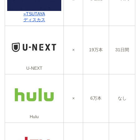
»TSUTAYA
ディスカス
×
19万本
31日間
U-NEXT
×
6万本
なし
Hulu