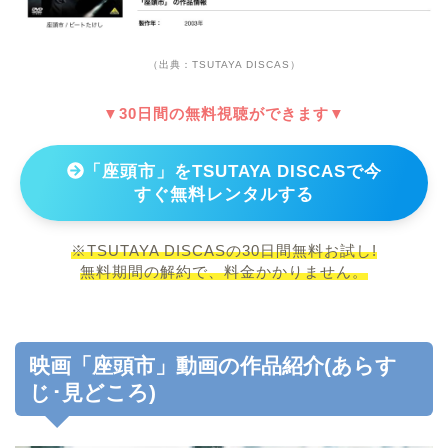
（出典：TSUTAYA DISCAS）
▼30日間の無料視聴ができます▼
「座頭市」をTSUTAYA DISCASで今
すぐ無料レンタルする
※TSUTAYA DISCASの30日間無料お試し!
無料期間の解約で、料金かかりません。
映画「座頭市」動画の作品紹介(あらす
じ･見どころ)