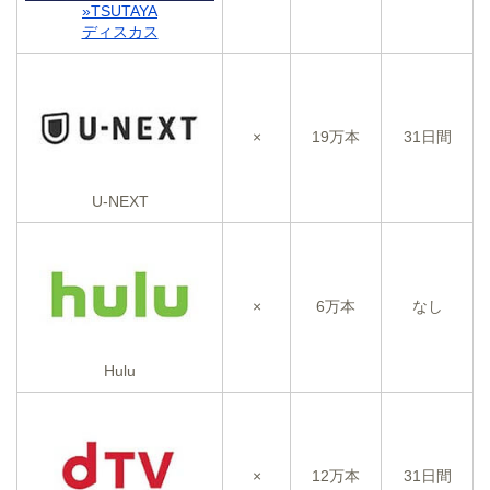
»TSUTAYA
ディスカス
×
19万本
31日間
U-NEXT
×
6万本
なし
Hulu
×
12万本
31日間