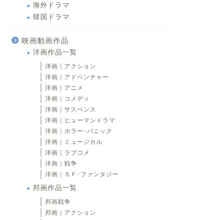
海外ドラマ
韓国ドラマ
映画動画作品
洋画作品一覧
洋画｜アクション
洋画｜アドベンチャー
洋画｜アニメ
洋画｜コメディ
洋画｜サスペンス
洋画｜ヒューマンドラマ
洋画｜ホラー･パニック
洋画｜ミュージカル
洋画｜ラブコメ
洋画｜戦争
洋画｜ＳＦ･ファンタジー
邦画作品一覧
邦画戦争
邦画｜アクション