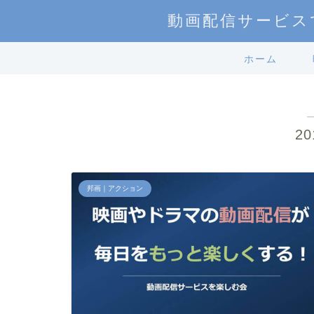
動画配信サービス
ホーム
2
邦画｜アクション