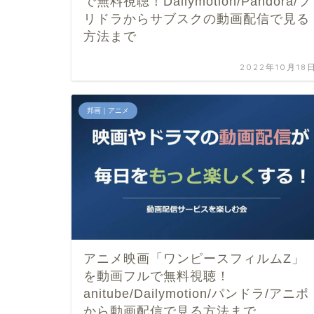
で無料視聴！Dailymotion/Pandora/フ
リドラからサブスクの動画配信で見る
方法まで
2022年10月18
邦画｜アニメ
アニメ映画「ワンピースフィルムZ」
を動画フルで無料視聴！
anitube/Dailymotion/パンドラ/アニポ
から動画配信で見る方法まで