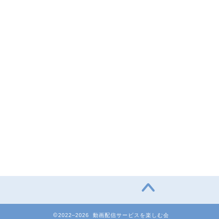
2022–2026 動画配信サービスを楽しむ会