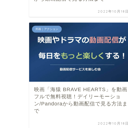
2022年10月18
邦画｜アクション
映画「海猿 BRAVE HEARTS」を動画
フルで無料視聴！デイリーモーショ
ン/Pandoraから動画配信で見る方法ま
で
2022年10月18