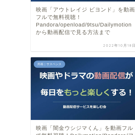
映画「アウトレイジ ビヨンド」を動画
フルで無料視聴！
Pandora/openload/9tsu/Dailymotion
から動画配信で見る方法まで
2022年10月18
邦画｜サスペンス
映画「闇金ウシジマくん」を動画フル