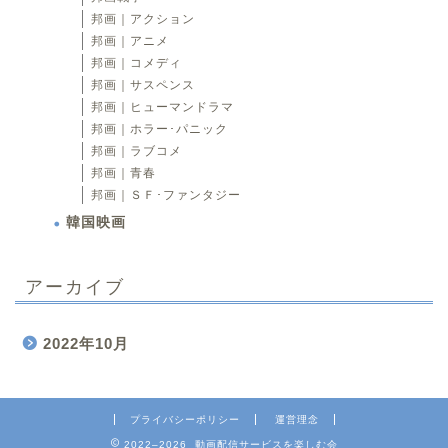
邦画｜アクション
邦画｜アニメ
邦画｜コメディ
邦画｜サスペンス
邦画｜ヒューマンドラマ
邦画｜ホラー･パニック
邦画｜ラブコメ
邦画｜青春
邦画｜ＳＦ･ファンタジー
韓国映画
アーカイブ
2022年10月
プライバシーポリシー
運営理念
2022–2026 動画配信サービスを楽しむ会