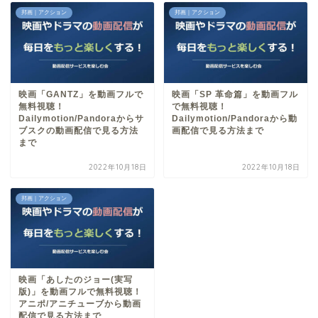
邦画｜アクション
邦画｜アクション
映画「GANTZ」を動画フルで
映画「SP 革命篇」を動画フル
無料視聴！
で無料視聴！
Dailymotion/Pandoraからサ
Dailymotion/Pandoraから動
ブスクの動画配信で見る方法
画配信で見る方法まで
まで
2022年10月18日
2022年10月18日
邦画｜アクション
映画「あしたのジョー(実写
版)」を動画フルで無料視聴！
アニポ/アニチューブから動画
配信で見る方法まで