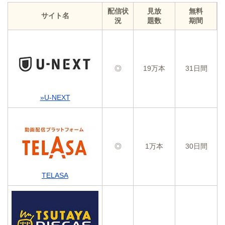
配信状
見放
無料
サイト名
況
題数
期間
◎
19万本
31日間
»U-NEXT
◎
1万本
30日間
TELASA