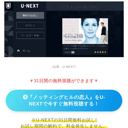
（出典：U-NEXT）
▼31日間の無料視聴ができます▼
『ノッティングヒルの恋人』をU-
NEXTで今すぐ無料視聴する！
※U-NEXTの31日間無料お試し!
お試し期間の解約で、料金発生しません。