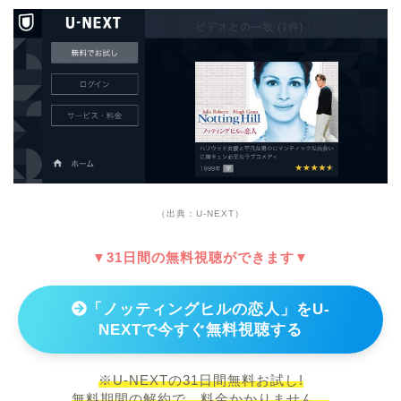
（出典：U-NEXT）
▼31日間の無料視聴ができます▼
「ノッティングヒルの恋人」をU-
NEXTで今すぐ無料視聴する
※U-NEXTの31日間無料お試し!
無料期間の解約で、料金かかりません。