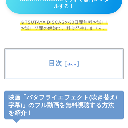
ルする！
※TSUTAYA DISCASの30日間無料お試し!
お試し期間の解約で、料金発生しません。
目次
[
]
show
映画「バタフライエフェクト(吹き替え/
字幕)」のフル動画を無料視聴する方法
を紹介！