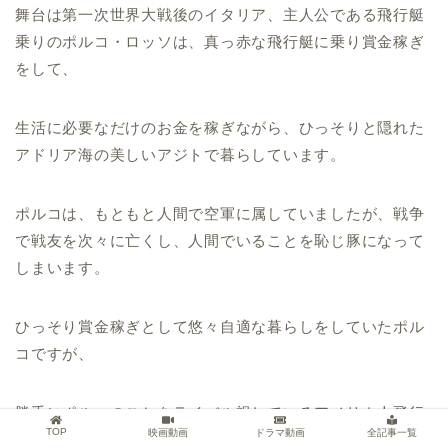
舞台は第一次世界大戦後のイタリア、主人公である飛行艇
乗りのポルコ・ロッソは、真っ赤な飛行艇に乗り賞金稼ぎ
をして、
生活に必要なだけのお金を稼ぎながら、ひっそりと隠れた
アドリア海の美しいアジトで暮らしています。
ポルコは、もともと人間で空軍に属していましたが、戦争
で戦友を次々に亡くし、人間でいることを恥じ豚になって
しまいます。
ひっそり賞金稼ぎとして悠々自適な暮らしをしていたポル
コですが、
勝手にポルコのことをライバル視しているアメリカ人飛行
TOP
映画動画
ドラマ動画
全記事一覧
艇乗りのカーチスに愛艇を撃墜されてしまい、飛行艇が大